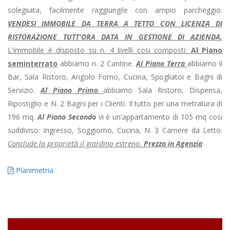
solegiiata, facilmente raggiungile con ampio parcheggio.
VENDESI IMMOBILE DA TERRA A TETTO CON LICENZA DI
RISTORAZIONE TUTT'ORA DATA IN GESTIONE DI AZIENDA.
L'immobile è disposto su n. 4 livelli cosi composti:
Al Piano
seminterrato
abbiamo n. 2 Cantine.
Al Piano Terra
abbiamo il
Bar, Sala Ristoro, Angolo Forno, Cucina, Spogliatoi e Bagni di
Servizio.
Al Piano Primo
abbiamo Sala Ristoro, Dispensa,
Ripostiglio e N. 2 Bagni per i Clienti. Il tutto per una metratura di
196 mq.
Al Piano Secondo
vi è un'appartamento di 105 mq cosi
suddiviso: Ingresso, Soggiorno, Cucina, N. 3 Camere da Letto.
Conclude la proprietà il giardino estreno.
Prezzo in Agenzia
Planimetria