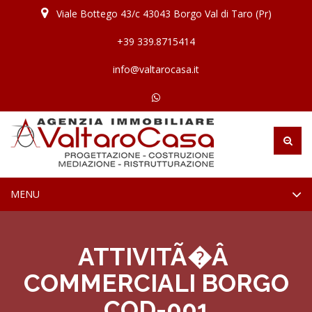
Viale Bottego 43/c 43043 Borgo Val di Taro (Pr)
+39 339.8715414
info@valtarocasa.it
TOGGLE
MENU
NAVIGATION
ATTIVITÃ�Â
COMMERCIALI BORGO
COD-001