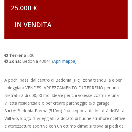
25.000 €
IN VENDITA
Terreno
600
Zona:
Bedonia 43041 (
Apri mappa
)
A pochi passi dal centro di Bedonia (PR), zona tranquilla e ben
soleggiata VENDESI APPEZZAMENTO DI TERRENO per una
metratura di 600,00 mq. Ideale per chi volesse costruire una
Villetta residenziale o per creare parcheggio e/o garage.
Note:
Bedonia-Parma (510m) è un'importante località dell'Alta
Valtaro, luogo di villeggiatura dotato di buone strutture ricettive
e attrezzature sportive con un ottimo clima; si trova ai piedi del