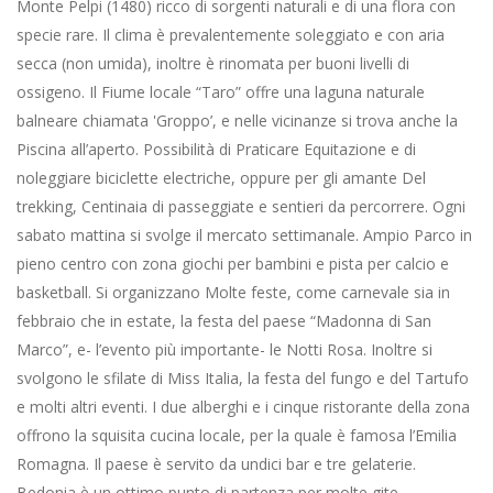
Monte Pelpi (1480) ricco di sorgenti naturali e di una flora con
specie rare. Il clima è prevalentemente soleggiato e con aria
secca (non umida), inoltre è rinomata per buoni livelli di
ossigeno. Il Fiume locale “Taro” offre una laguna naturale
balneare chiamata 'Groppo’, e nelle vicinanze si trova anche la
Piscina all’aperto. Possibilità di Praticare Equitazione e di
noleggiare biciclette electriche, oppure per gli amante Del
trekking, Centinaia di passeggiate e sentieri da percorrere. Ogni
sabato mattina si svolge il mercato settimanale. Ampio Parco in
pieno centro con zona giochi per bambini e pista per calcio e
basketball. Si organizzano Molte feste, come carnevale sia in
febbraio che in estate, la festa del paese “Madonna di San
Marco”, e- l’evento più importante- le Notti Rosa. Inoltre si
svolgono le sfilate di Miss Italia, la festa del fungo e del Tartufo
e molti altri eventi. I due alberghi e i cinque ristorante della zona
offrono la squisita cucina locale, per la quale è famosa l’Emilia
Romagna. Il paese è servito da undici bar e tre gelaterie.
Bedonia è un ottimo punto di partenza per molte gite