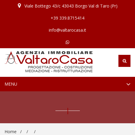
Viale Bottego 43/c 43043 Borgo Val di Taro (Pr)
+39 339.8715414
info@valtarocasa.it
TOGGLE
MENU
NAVIGATION
Home
/
/
/