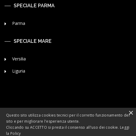
SPECIALE PARMA
Parma
SPECIALE MARE
Versilia
Liguria
×
Questo sito utilizza cookies tecnici per il corretto funzionamento del
sito e per migliorare l'esperienza utente.
Cliccando su ACCETTO si presta il consenso all'uso dei cookie.
Leggi
Copyright 2010/2026 ©
Valtaro Casa
di Arch. Domenico Oliverio -
la Policy