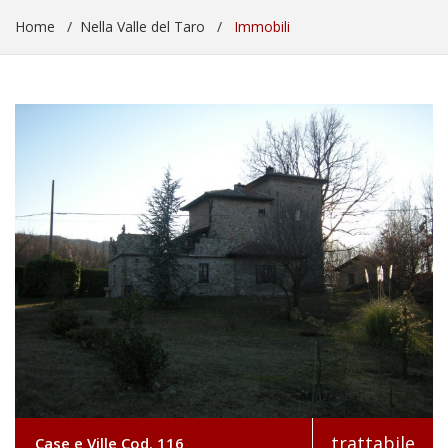
Home
/
Nella Valle del Taro
/
Immobili
trattabile
Case e Ville Cod. 116